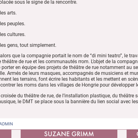
lacée sous le signe de la rencontre.
es arts.
les peuples.
les cultures.
les gens, tout simplement.
lors que la compagnie portait le nom de “di mini teatro”, le trava
e théâtre de rue et les communautés rrom. L’objet de la compagni
 porter en équipe des projets de théâtre de rue notamment au se
Lille. Armés de leurs masques, accompagnés de musiciens et mun
nnent les terrains, font écrire les habitants et les mettent en scèn
ncontrer les rroms dans les villages de Hongrie pour développer l
 croisée du théâtre de rue, de l’installation plastique, du théâtre s
a musique, le DMT se place sous la bannière du lien social avec le
ADMIN
SUZANE GRIMM