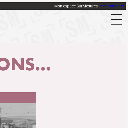
Mon espace SurMesures :
me connecter
NS...