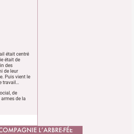
il était centré
e était de
in des
i de leur
e. Puis vient le
e travail…
ocial, de
s armes de la
COMPAGNIE L’ARBRE-FÉE