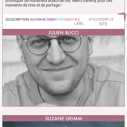
provoquer de nombreux éclats de rire. Merci Gérémy pour ces
moments de ​rires et de partage !
VOIR LE
SOUSCRIPTION
#ADMIN
#COMM
#CRÉA
#DIFF
#LE
#PROD
:
LABEL
SITE
JULIEN BUCCI
SUZANE GRIMM