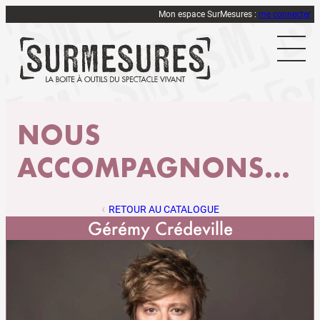
Mon espace SurMesures :
me connecter
NOUS
ACCOMPAGNONS...
RETOUR AU CATALOGUE
Gérémy Crédeville