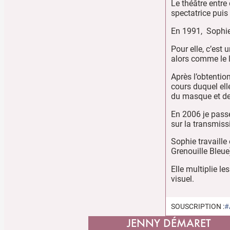
Le théâtre entre
spectatrice puis
En 1991, Sophie 
Pour elle, c’est 
alors comme le l
Après l’obtentio
cours duquel ell
du masque et de
En 2006 je passe
sur la transmiss
Sophie travaille
Grenouille Bleue
Elle multiplie le
visuel.
SOUSCRIPTION :
#
JENNY DÉMARET