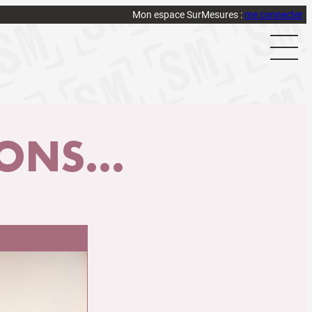
Mon espace SurMesures :
me connecter
NS...