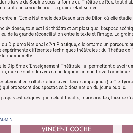
 dans la vie de Sophie sous la forme du Théâtre de Rue, tout d’a
 en tant que comédienne. La graine était semée.
entre à l’Ecole Nationale des Beaux arts de Dijon où elle étudie
une évidence, tout est lié : théâtre et art plastique. L’espace scéni
ieu de la grande réconciliation entre le texte et l’image. La grai
n du Diplôme National d’Art Plastique, elle entame un parcours ar
e expérimente différentes techniques théâtrales : du Théâtre de R
 la marionnette.
 le Diplôme d’Enseignement Théâtrale, lui permettant d’avoir une
ion, que ce soit à travers sa pédagogie ou son travail artistique.
 également en collaboration avec deux compagnies (la Cie Tyrna
) qui proposent des spectacles à destination du jeune public.
s projets esthétiques qui mêlent théâtre, marionnettes, théâtre d’
ADMIN
VINCENT COCHE