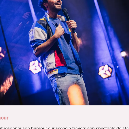
mour
it résonner son humour sur scène à travers son spectacle de sta