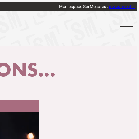
Mon espace SurMesures :
me connecter
NS...