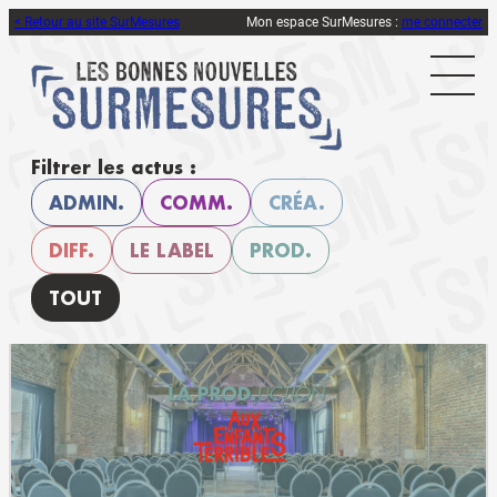
< Retour au site SurMesures
Mon espace SurMesures :
me connecter
Filtrer les actus :
ADMIN.
COMM.
CRÉA.
DIFF.
LE LABEL
PROD.
TOUT