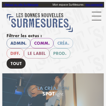
< Retour au site SurMesures
Mon espace SurMesures :
me connecter
Filtrer les actus :
ADMIN.
COMM.
CRÉA.
DIFF.
LE LABEL
PROD.
TOUT