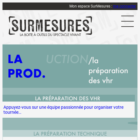
Mon espace SurMesures :
me connecter
LA
UCTION
la
préparation
PROD
des vhr
LA PRÉPARATION DES VHR
Appuyez-vous sur une équipe passionnée pour organiser votre
tournée…
LA PRÉPARATION TECHNIQUE