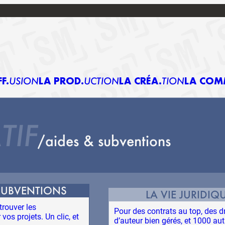
FF
USION
LA PROD
UCTION
LA CRÉA
TION
LA COM
TIF
aides & subventions
SUBVENTIONS
LA VIE JURIDIQ
trouver les
Pour des contrats au top, des d
os projets. Un clic, et
d’auteur bien gérés, et 1000 aut