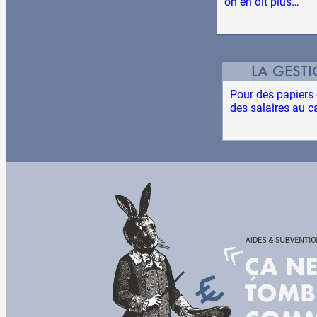
on en dit plus…
LA GEST
Pour des papiers d
des salaires au c