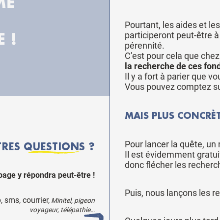
Pourtant, les aides et l
participeront peut-être à 
pérennité.
C’est pour cela que che
la recherche de ces fon
Il y a fort à parier que v
Vous pouvez comptez sur
MAIS PLUS CONCRÈ
Pour lancer la quête, un
TRES
QUESTIONS
?
Il est évidemment gratui
donc flécher les recher
page y répondra peut-être !
Puis, nous lançons les r
 sms, courrier,
Minitel, pigeon
voyageur, télépathie…