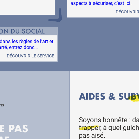
aspects à sécuriser, c’est ici.
DÉCOUVRIR
ION DU SOCIAL
ans les règles de l’art et
arré, entrez donc…
DÉCOUVRIR LE SERVICE
AIDES &
SUB
Soyons honnête : dan
frapper
, à quel guic
pas aisé.