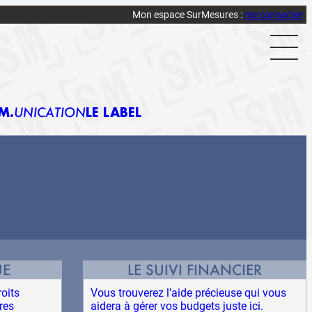
Mon espace SurMesures :
me connecter
M
UNICATION
LE LABEL
UE
LE SUIVI FINANCIER
roits
Vous trouverez l’aide précieuse qui vous
res
aidera à gérer vos budgets juste ici.