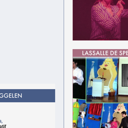
LASSALLE DE SP
GGELEN
s,
tif