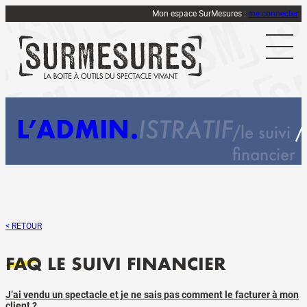
Mon espace SurMesures :
me connecter
L’ADMIN
ISTRATIF
le suivi
financier
< RETOUR
FAQ
LE SUIVI FINANCIER
J’ai vendu un spectacle et je ne sais pas comment le facturer à mon
client ?