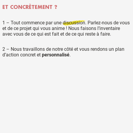
ET CONCRÈTEMENT ?
1 – Tout commence par une
discussion
. Parlez-nous de vous
et de ce projet qui vous anime ! Nous faisons l’inventaire
avec vous de ce qui est fait et de ce qui reste à faire.
2 – Nous travaillons de notre côté et vous rendons un
plan
d’action
concret et
personnalisé
.
3 – Une fois tombés d’accords, nous lançons les
actions
,
vous en récoltez les fruits. Vous avez un suivi sur les actions
menées grâce à un espace de suivi en ligne.
4 – Nous concluons l’action par un bilan.
COMBIEN ÇA COÛTE ?
Il existe plusieurs schémas possibles : sous forme de