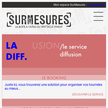
Mon espace SurMesures :
me connecter
LA
USION
le service
diffusion
DIFF
LE BOOKING
Juste ici, vous trouverez une solution pour organiser vos tournées
au mieux…
DÉCOUVRIR LE SERVICE